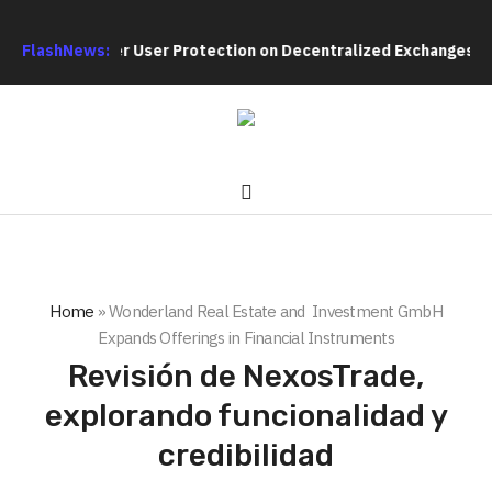
te Over User Protection on Decentralized Exchanges.
FlashNews:
An Iowa 
Home
»
Wonderland Real Estate and Investment GmbH
Expands Offerings in Financial Instruments
Revisión de NexosTrade,
explorando funcionalidad y
credibilidad